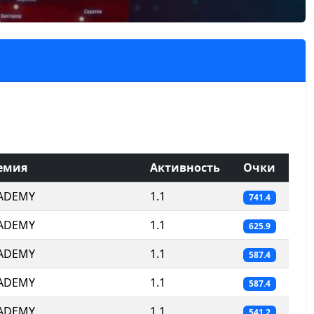
емия
Активность
Очки
CADEMY
1.1
741.4
CADEMY
1.1
625.9
CADEMY
1.1
587.4
CADEMY
1.1
587.4
CADEMY
1.1
541.2