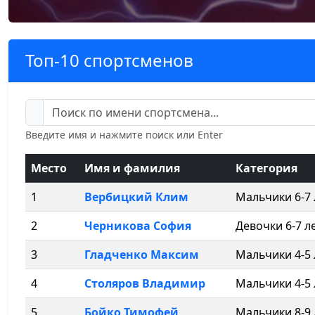
Топ-10 спортсменов
Введите имя и нажмите поиск или Enter
Место
Имя и фамилия
Категория
1
Вербицкий Клим
Мальчики 6-7 л
2
Черникова София
Девочки 6-7 лет
3
Гладченко Максим
Мальчики 4-5 л
4
Столяров Владимир
Мальчики 4-5 л
5
Бойко Тимофей
Мальчики 8-9 л