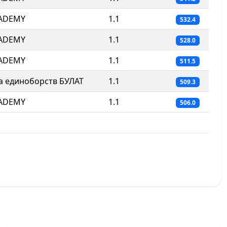
CADEMY
1.1
532.4
CADEMY
1.1
528.0
CADEMY
1.1
511.5
 единоборств БУЛАТ
1.1
509.3
CADEMY
1.1
506.0