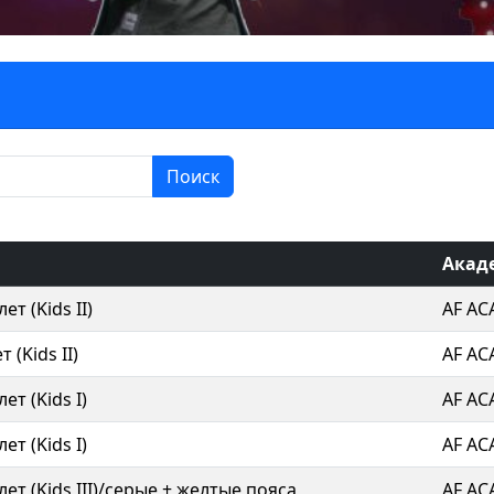
Поиск
Акад
ет (Kids II)
AF A
 (Kids II)
AF A
ет (Kids I)
AF A
ет (Kids I)
AF A
ет (Kids III)/серые + желтые пояса
AF A