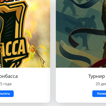
онбасса
Турнир
5 года
20 де
льтаты
Посмо